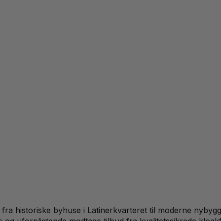
 fra historiske byhuse i Latinerkvarteret til moderne nyb
is og uforpligtende modtage tilbud fra kvalitetssikrede kloa