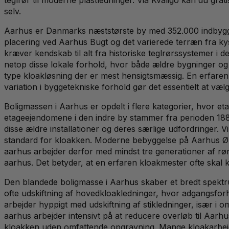
selv.
Aarhus er Danmarks næststørste by med 352.000 indbygger
placering ved Aarhus Bugt og det varierede terræn fra ky
kræver kendskab til alt fra historiske teglrørssystemer i d
netop disse lokale forhold, hvor både ældre bygninger og 
type kloakløsning der er mest hensigtsmæssig. En erfaren k
variation i byggetekniske forhold gør det essentielt at væ
Boligmassen i Aarhus er opdelt i flere kategorier, hvor e
etageejendomene i den indre by stammer fra perioden 1880
disse ældre installationer og deres særlige udfordringer
standard for kloakken. Moderne bebyggelse på Aarhus Ø o
aarhus arbejder derfor med mindst tre generationer af rør
aarhus. Det betyder, at en erfaren kloakmester ofte skal
Den blandede boligmasse i Aarhus skaber et bredt spekt
ofte udskiftning af hovedkloakledninger, hvor adgangsfo
arbejder hyppigt med udskiftning af stikledninger, især i 
aarhus arbejder intensivt på at reducere overløb til Aarhu
kloakken uden omfattende opgravning. Mange kloakarbejde