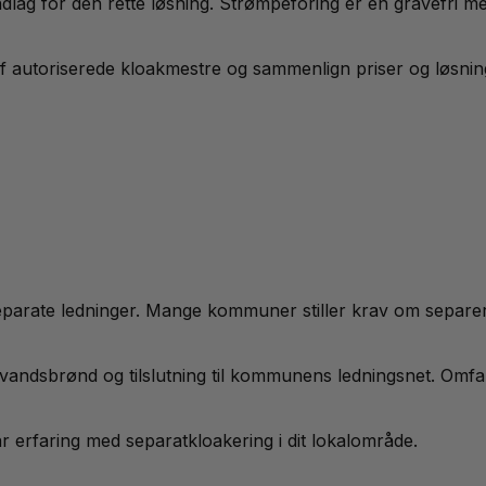
ndlag for den rette løsning. Strømpeforing er en gravefri 
af autoriserede kloakmestre og sammenlign priser og løsnin
parate ledninger. Mange kommuner stiller krav om separering,
gnvandsbrønd og tilslutning til kommunens ledningsnet. Omf
 erfaring med separatkloakering i dit lokalområde.