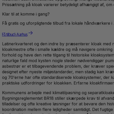
Prissætning på kloak varierer betydeligt afhængigt af, om 
Klar til at komme i gang?
Få gratis og uforpligtende tilbud fra lokale håndværkere i
Få tilbud i Aarhus
Latinerkvarteret og den indre by præsenterer kloak med 
kloakmestre ofte i smalle kældre og må navigere omkring ek
forhold og have den rette tilgang til historiske kloaksyst
naturlige fald mod kysten nogle steder nødvendiggør pum
asbestrør er et tilbagevendende problem, der kræver spe
designet efter nyeste miljøstandarder, men stadig kan kræ
og 70'erne har ofte standardiserede kloaksystemer, der k
praktiske udfordringer for kloakken. Erfarne kloakfirmaer
Kommunens arbejde med klimatilpasning og separatkloake
Bygningsreglementet BR18 stiller skærpede krav til afvandi
tilladelser og ofte kreative løsninger for at bevare den hi
koordination mellem flere lejligheder samtidigt. Det fugt