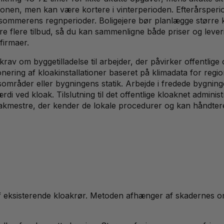
æsonen, men kan være kortere i vinterperioden. Efterårsperi
ommerens regnperioder. Boligejere bør planlægge større kl
 flere tilbud, så du kan sammenligne både priser og leverin
firmaer.
krav om byggetilladelse til arbejder, der påvirker offentli
nering af kloakinstallationer baseret på klimadata for regi
esområder eller bygningens statik. Arbejde i fredede bygni
ærdi ved kloak. Tilslutning til det offentlige kloaknet admi
kloakmestre, der kender de lokale procedurer og kan håndter
 eksisterende kloakrør. Metoden afhænger af skadernes omf