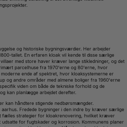
ngsprojekter.
ggelse og historiske bygningsværdier. Her arbejder
0-tallet. En erfaren kloak vil kende til disse særlige
 villaer med store haver kræver lange stikledninger, og det
rimært parcelhuse fra 1970'erne og 80'erne, hvor
n moderne ende af spektret, hvor kloaksystemerne er
llerup og andre områder med almene boliger fra 1960'erne
pecifik viden om både de tekniske forhold og de
 og kan planlægge arbejdet derefter.
der kan håndtere stigende nedbørsmængder.
 i aarhus. Fredede bygninger i den indre by kræver særlige
t fælles strategier for kloakrenovering, hvilket kræver
ligt udsatte for fugtskader og korrosion. Kommunens planer