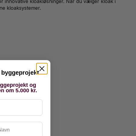
r innovative kloakløsninger. Når du vælger kloak i
rne kloaksystemer.
it byggeprojekt
yggeprojekt og
en om 5.000 kr.
vn