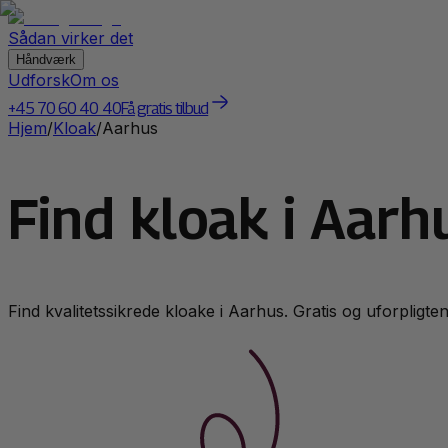
Sådan virker det
Håndværk
Udforsk
Om os
+45 70 60 40 40
Få gratis tilbud
Hjem
/
Kloak
/
Aarhus
Find kloak i Aarh
Find kvalitetssikrede
kloak
e i
Aarhus
. Gratis og uforpligten