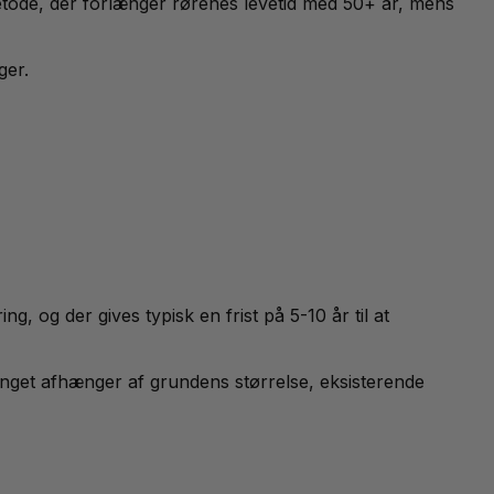
metode, der forlænger rørenes levetid med 50+ år, mens
ger.
 og der gives typisk en frist på 5-10 år til at
anget afhænger af grundens størrelse, eksisterende