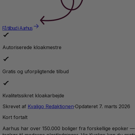
Få tilbud i Aarhus
Autoriserede kloakmestre
Gratis og uforpligtende tilbud
Kvalitetssikret kloakarbejde
Skrevet af
Kvaligo Redaktionen
·
Opdateret
7. marts 2026
Kort fortalt
Aarhus har over 150.000 boliger fra forskellige epoker —
teglrør til moderne plastledninger. Via Kvaligo kan du grat