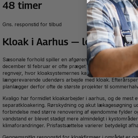
48 timer
Gns. responstid for tilbud
Kloak
i
Aarhus
— lokalt persp
Sæsonale forhold spiller en afgørende rolle for kloakarbe
december til februar er ofte præget af frost, der kan bes
regnvejr, hvor kloaksystemernes kapacitet bliver testet ti
længerevarende udendørs arbejde med kloak. Efterårsperio
planlægger derfor ofte de største projekter til sommerhalv
Kvaligo har formidlet kloakarbejder i aarhus, og de mest e
separatkloakering. Rørskydning og akut lækagesøgning udg
forbindelse med større renovering af ejendomme fylder og
vandstand er blevet stadigt mere almindeligt i kystområde
klimaforandringer. Prisfastsættelse varierer betydeligt af
Gennemsnitlig responstid for kloakfirmaer i området er o