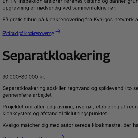
En TV-inspektion afslører rørenes tilstand og danner gru
opgravning er nødvendig ved sammenfaldne rør.
Få gratis tilbud på kloakrenovering fra Kvaligos netværk 
Få tilbud på kloakrenovering
Separatkloakering
30.000–80.000 kr.
Separatkloakering adskiller regnvand og spildevand i to se
gennemføre arbejdet.
Projektet omfatter udgravning, nye rør, etablering af re
kloaksystem og afstand til tilslutningspunktet.
Kvaligo matcher dig med autoriserede kloakmestre, der har