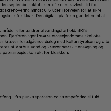
oden september-oktober er ofte den travleste tid for
oakrenovering mindst 6-8 uger i forvejen for at sikre
gstider for kloak. Den digitale platform gør det nemt at
ge områder eller ændrer afvandingsforhold. BR18
onen. Ejerforeninger i større etageejendomme skal ofte
nger kræver forudgående dialog med Kulturstyrelsen og ofte
nistreres af Aarhus Vand og kræver særskilt ansøgning og
e papirarbejdet korrekt for kloakken.
ang – fra punktreparation og strømpeforing til fuld