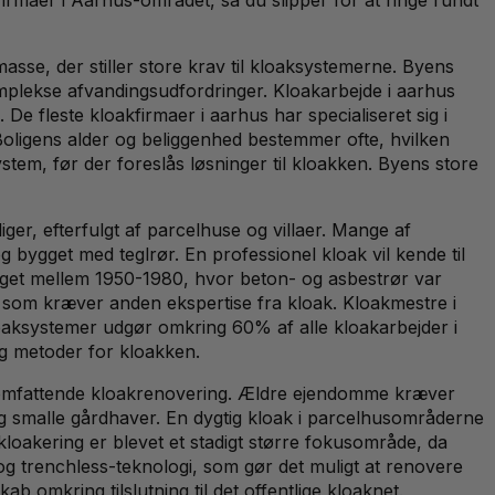
e, der stiller store krav til kloaksystemerne. Byens
omplekse afvandingsudfordringer. Kloakarbejde i aarhus
De fleste kloakfirmaer i aarhus har specialiseret sig i
Boligens alder og beliggenhed bestemmer ofte, hvilken
stem, før der foreslås løsninger til kloakken. Byens store
er, efterfulgt af parcelhuse og villaer. Mange af
bygget med teglrør. En professionel kloak vil kende til
ygget mellem 1950-1980, hvor beton- og asbestrør var
 som kræver anden ekspertise fra kloak. Kloakmestre i
loaksystemer udgør omkring 60% af alle kloakarbejder i
og metoder for kloakken.
l omfattende kloakrenovering. Ældre ejendomme kræver
g smalle gårdhaver. En dygtig kloak i parcelhusområderne
kloakering er blevet et stadigt større fokusområde, da
 og trenchless-teknologi, som gør det muligt at renovere
mkring tilslutning til det offentlige kloaknet.