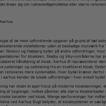
det drejer sig om rutinevedligeholdelse eller større renoveri
Aarhus
.
nogle af de mest udfordrende opgaver på grund af tæt beby
sisterende installationer uden at beskadige murværk fra 180
emer. Risskov og Højbjerg byder på andre udfordringer, hvor
pestationer for kloakken. Skejby og Viby-områderne har p
cialiseret håndtering af kloak. Aarhus Ø repræsenterer de
ve justeringer og optimering fra en kvalificeret kloak. Ge
an renoveres mere systematisk. Hver bydel kræver derfor s
 i aarhus kender de lokale udfordringer i hver enkelt bydel
ring har skabt et øget fokus på moderne kloakløsninger, 
ng af bygninger, hvilket påvirker alle større kloakarbejder
storiske karakter ved kloak. Mange ejerforeninger har indfør
ige klima ved Aarhus Bugt betyder, at kloaksystemer er sær