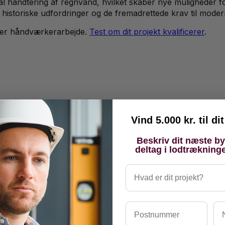
l håndtering af regnvand, hvilket skaber nye muligheder fo
e historiske udfordringer og de fremadrettede krav til mode
er håndværkerarbejde.
Test om dit projekt kvalificerer
.
Vind 5.000 kr. til d
Beskriv dit næste b
deltag i lodtrækning
Hvad er dit projekt?
Postnummer
Na