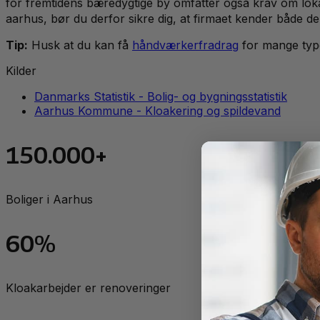
for fremtidens bæredygtige by omfatter også krav om loka
aarhus, bør du derfor sikre dig, at firmaet kender både d
Tip:
Husk at du kan få
håndværkerfradrag
for mange typ
Kilder
Danmarks Statistik - Bolig- og bygningsstatistik
Aarhus Kommune - Kloakering og spildevand
150.000+
Boliger i Aarhus
60%
Kloakarbejder er renoveringer