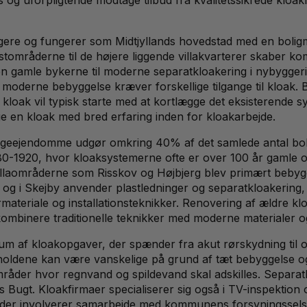
e og fungerer som Midtjyllands hovedstad med en boligmass
stområderne til de højere liggende villakvarterer skaber k
en gamle bykerne til moderne separatkloakering i nybyggeri. 
moderne bebyggelse kræver forskellige tilgange til kloak. 
loak vil typisk starte med at kortlægge det eksisterende sy
lge en kloak med bred erfaring inden for kloakarbejde.
tageejendomme udgør omkring 40% af det samlede antal bolig
-1920, hvor kloaksystemerne ofte er over 100 år gamle og 
. Villaområderne som Risskov og Højbjerg blev primært beb
g i Skejby anvender plastledninger og separatkloakering,
materiale og installationsteknikker. Renovering af ældre k
 kombinere traditionelle teknikker med moderne materialer 
rum af kloakopgaver, der spænder fra akut rørskydning ti
rholdene kan være vanskelige på grund af tæt bebyggelse o
områder hvor regnvand og spildevand skal adskilles. Separat
s Bugt. Kloakfirmaer specialiserer sig også i TV-inspektion
r involverer samarbejde med kommunens forsyningsselskab o