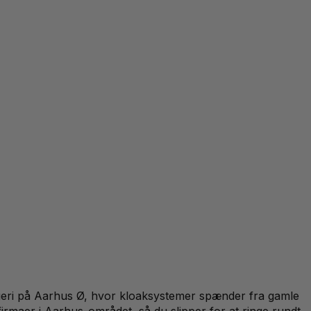
yggeri på Aarhus Ø, hvor kloaksystemer spænder fra gamle
kfirmaer i Aarhus-området, så du slipper for at ringe rundt