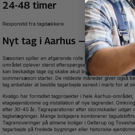
24-48 timer
Responstid fra tagdækkere
Nyt tag
i
Aarhus
— lokalt per
Sæsonen spiller en afgørende rolle for tagarbejde i Aarhu
området oplever størst efterspørgsel i perioden april-okto
kan beskadige tage og skabe akut behov for tagreparatione
sommersæson starter. De mildeste måneder giver også bed
tag anbefaler at bestille tagarbejde senest i marts for at s
Kvaligo har formidlet tagprojekter i hele Aarhus-området, 
etageejendomme og installation af nye tagrender. Omkring
efter 30-40 år. Tagreparationer efter stormskader udgør ci
tagbelægninger. Mange boligejere kombinerer tagudskiftning
Tagrenoveringer på almene boliger i Gellerup og Toves
tagarbejde på fredede bygninger eller historiske ejendom