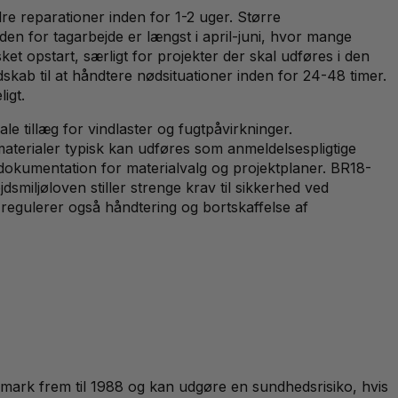
e reparationer inden for 1-2 uger. Større
en for tagarbejde er længst i april-juni, hvor mange
et opstart, særligt for projekter der skal udføres i den
skab til at håndtere nødsituationer inden for 24-48 timer.
igt.
 tillæg for vindlaster og fugtpåvirkninger.
aterialer typisk kan udføres som anmeldelsespligtige
dokumentation for materialvalg og projektplaner. BR18-
smiljøloven stiller strenge krav til sikkerhed ved
 regulerer også håndtering og bortskaffelse af
Danmark frem til 1988 og kan udgøre en sundhedsrisiko, hvis