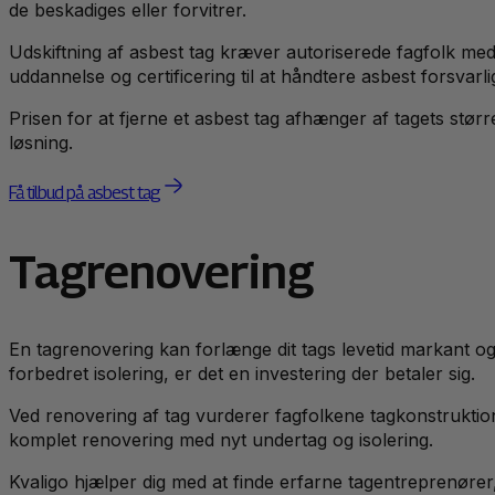
de beskadiges eller forvitrer.
Udskiftning af asbest tag kræver autoriserede fagfolk med
uddannelse og certificering til at håndtere asbest forsvarlig
Prisen for at fjerne et asbest tag afhænger af tagets stø
løsning.
Få tilbud på asbest tag
Tagrenovering
En tagrenovering kan forlænge dit tags levetid markant o
forbedret isolering, er det en investering der betaler sig.
Ved renovering af tag vurderer fagfolkene tagkonstruktione
komplet renovering med nyt undertag og isolering.
Kvaligo hjælper dig med at finde erfarne tagentreprenører