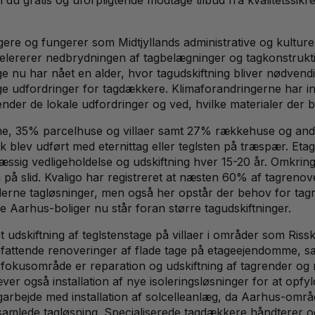
e og fungerer som Midtjyllands administrative og kulturel
ccelererer nedbrydningen af tagbelægninger og tagkonstrukt
age nu har nået en alder, hvor tagudskiftning bliver nødven
ge udfordringer for tagdækkere. Klimaforandringerne har int
 kender de lokale udfordringer og ved, hvilke materialer der
e, 35% parcelhuse og villaer samt 27% rækkehuse og andre
k blev udført med eternittag eller teglsten på træspær. E
sig vedligeholdelse og udskiftning hver 15-20 år. Omkring 
 på slid. Kvaligo har registreret at næsten 60% af tagrenov
ne tagløsninger, men også her opstår der behov for tagrepa
e Aarhus-boliger nu står foran større tagudskiftninger.
t udskiftning af teglstenstage på villaer i områder som Ri
fattende renoveringer af flade tage på etageejendomme, s
 fokusområde er reparation og udskiftning af tagrender og 
er også installation af nye isoleringsløsninger for at opfy
agarbejde med installation af solcelleanlæg, da Aarhus-omr
 samlede tagløsning. Specialiserede tagdækkere håndterer o