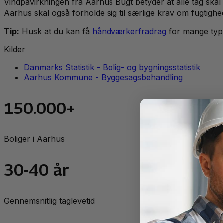
Vindpåvirkningen fra Aarhus Bugt betyder at alle tag skal 
Aarhus skal også forholde sig til særlige krav om fugtigh
Tip:
Husk at du kan få
håndværkerfradrag
for mange typ
Kilder
Danmarks Statistik - Bolig- og bygningsstatistik
Aarhus Kommune - Byggesagsbehandling
150.000+
Boliger i Aarhus
30-40 år
Gennemsnitlig taglevetid