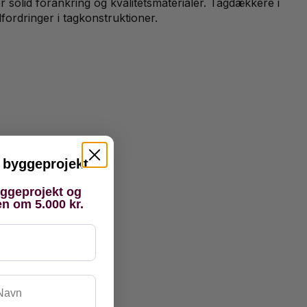
r solid forankring og kvalitetsmaterialer. Tagdækkere i
fordringer i tagkonstruktioner.
it byggeprojekt
yggeprojekt og
en om 5.000 kr.
vn