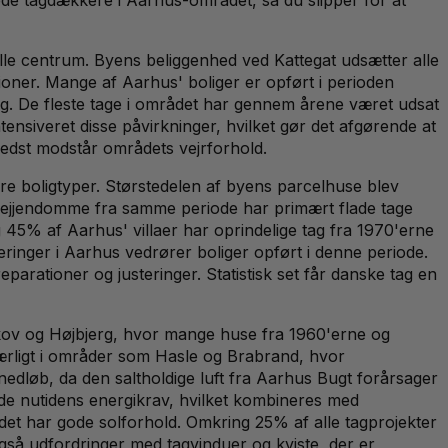
le centrum. Byens beliggenhed ved Kattegat udsætter alle
ioner. Mange af Aarhus' boliger er opført i perioden
dig. De fleste tage i området har gennem årene været udsat
ensiveret disse påvirkninger, hvilket gør det afgørende at
 bedst modstår områdets vejrforhold.
 boligtyper. Størstedelen af byens parcelhuse blev
tagejjendomme fra samme periode har primært flade tage
45% af Aarhus' villaer har oprindelige tag fra 1970'erne
eringer i Aarhus vedrører boliger opført i denne periode.
rationer og justeringer. Statistisk set får danske tag en
sskov og Højbjerg, hvor mange huse fra 1960'erne og
ærligt i områder som Hasle og Brabrand, hvor
nedløb, da den saltholdige luft fra Aarhus Bugt forårsager
lde nutidens energikrav, hvilket kombineres med
ådet har gode solforhold. Omkring 25% af alle tagprojekter
gså udfordringer med tagvinduer og kviste, der er