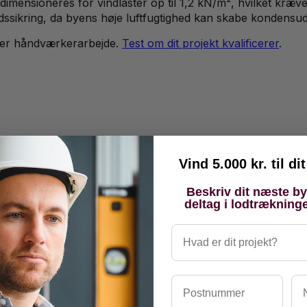
dimensioneres for vindlaster op til 1,2 kN/m², hvilket kræve
edssikring, da byens høje luftfugtighed kan skabe kondensud
er håndværkerarbejde.
Test om dit projekt kvalificerer
.
Vind 5.000 kr. til d
Beskriv dit næste b
deltag i lodtrækning
Hvad er dit projekt?
Postnummer
Na