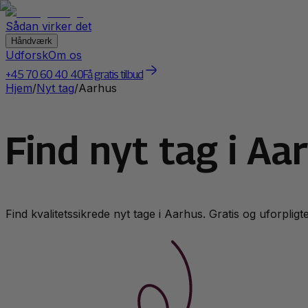
Sådan virker det
Håndværk
Udforsk
Om os
+45 70 60 40 40
Få gratis tilbud
Hjem
/
Nyt tag
/
Aarhus
Find nyt tag i Aa
Find kvalitetssikrede
nyt tag
e i
Aarhus
. Gratis og uforpligt