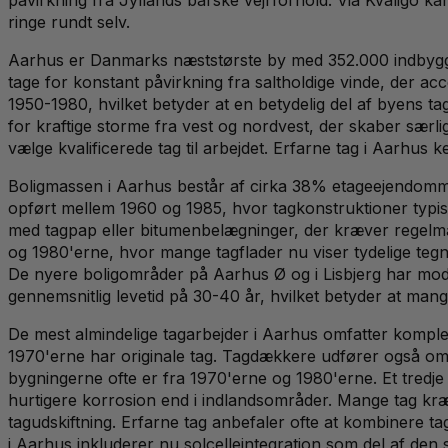
ringe rundt selv.
Aarhus er Danmarks næststørste by med 352.000 indbygger
tage for konstant påvirkning fra saltholdige vinde, der a
1950-1980, hvilket betyder at en betydelig del af byens t
for kraftige storme fra vest og nordvest, der skaber særli
vælge kvalificerede tag til arbejdet. Erfarne tag i Aarhus
Boligmassen i Aarhus består af cirka 38% etageejendomm
opført mellem 1960 og 1985, hvor tagkonstruktioner typis
med tagpap eller bitumenbelægninger, der kræver regelmæs
og 1980'erne, hvor mange tagflader nu viser tydelige tegn
De nyere boligområder på Aarhus Ø og i Lisbjerg har moder
gennemsnitlig levetid på 30-40 år, hvilket betyder at mang
De mest almindelige tagarbejder i Aarhus omfatter komple
1970'erne har originale tag. Tagdækkere udfører også om
bygningerne ofte er fra 1970'erne og 1980'erne. Et tredje
hurtigere korrosion end i indlandsområder. Mange tag kræv
tagudskiftning. Erfarne tag anbefaler ofte at kombinere t
i Aarhus inkluderer nu solcelleintegration som del af den