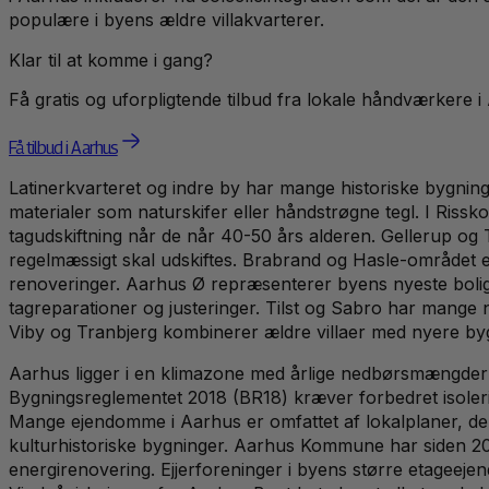
populære i byens ældre villakvarterer.
Klar til at komme i gang?
Få gratis og uforpligtende tilbud fra lokale håndværkere i
Få tilbud i Aarhus
Latinerkvarteret og indre by har mange historiske bygninge
materialer som naturskifer eller håndstrøgne tegl. I Rissk
tagudskiftning når de når 40-50 års alderen. Gellerup og
regelmæssigt skal udskiftes. Brabrand og Hasle-området
renoveringer. Aarhus Ø repræsenterer byens nyeste boli
tagreparationer og justeringer. Tilst og Sabro har mange 
Viby og Tranbjerg kombinerer ældre villaer med nyere bygg
Aarhus ligger i en klimazone med årlige nedbørsmængder på
Bygningsreglementet 2018 (BR18) kræver forbedret isolering
Mange ejendomme i Aarhus er omfattet af lokalplaner, der 
kulturhistoriske bygninger. Aarhus Kommune har siden 20
energirenovering. Ejjerforeninger i byens større etagee