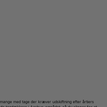
— mange med tage der kræver udskiftning efter årtiers
rede tagdækkere i Aarhus-området, så du slipper for at