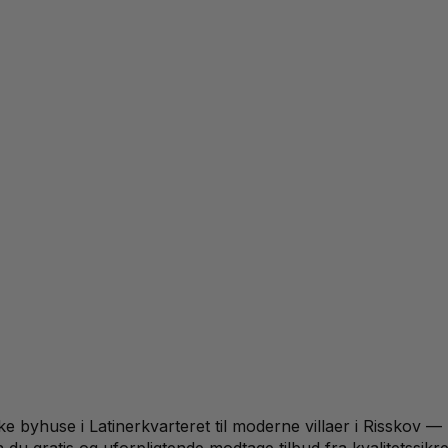
ske byhuse i Latinerkvarteret til moderne villaer i Risskov 
n du gratis og uforpligtende modtage tilbud fra kvalitetssik