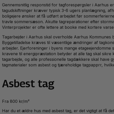
Gennemsnitlig responstid for tagforespørgsler i Aarhus e
tagudskiftninger kræver typisk 3-6 ugers planlægning, afh
boligejere ønsker at få udført arbejdet før sommerferierne
travle sommersæson. Akutte tagreparationer efter stormvejr
Vinterprojekter er ofte lettere at booke med kortere vars
Tagarbejder i Aarhus skal overholde Aarhus Kommunes bygn
Byggetilladelse kræves til væsentlige ændringer af tagko
arbejder. Ejerforeninger i byens mange etageejendomme sk
kravene til energipræstation betyder at alle tag skal sikre
tagarbejde, og alle professionelle tagdækkere skal have gy
tagmaterialer som asbest og tjæreholdige tagpapprr, hvilk
Asbest tag
Fra 800 kr/m²
Har du et ældre hus med asbest tag, er det vigtigt at få d