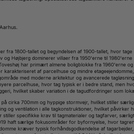
Aarhus
.
r fra 1800-tallet og begyndelsen af 1900-tallet, hvor tage 
ov og Højbjerg dominerer villaer fra 1950'erne til 1980'erne
 Toveshøj har primært almene boligblokke fra 1960'erne og
 er karakteriseret af parcelhuse og mindre etageejendomm
gområde med moderne arkitektur og avancerede tagløsninge
nyere parcelhuse, hvor tag typisk er i bedre stand, men hv
eri, hvilket skaber variation i de tagudfordringer som loka
 cirka 700mm og hyppige stormvejr, hvilket stiller særlige
 og ventilation i alle tagkonstruktioner, hvilket påvirker 
stiller specifikke krav til tagmaterialer og tagfarver, sær
19 haft særlige fokusområder for byfornyelse, hvor tagre
jendomme kræver typisk forhåndsgodkendelse af tagarbejder