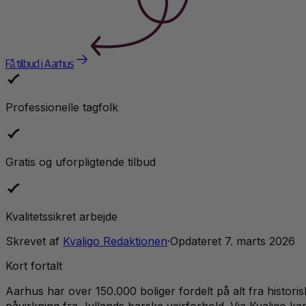
Få tilbud i Aarhus
Professionelle tagfolk
Gratis og uforpligtende tilbud
Kvalitetssikret arbejde
Skrevet af
Kvaligo Redaktionen
·
Opdateret
7. marts 2026
Kort fortalt
Aarhus har over 150.000 boliger fordelt på alt fra histori
påvirkning fra Jyllands barske vejrforhold. Via Kvaligo ka