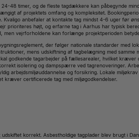
r 24-48 timer, og de fleste tagdækkere kan påbegynde mindr
ængigt af projektets omfang og kompleksitet. Bookingperiod
. Kvaligo anbefaler at kontakte tag mindst 4-6 uger før ønsk
 prioriteres højt, og erfarne tag i Aarhus har typisk bered
el, men vejrforholdene kan forlænge projektperioden betydel
ingsreglement, der følger nationale standarder med lokale
nstruktioner, mens udskiftning af tagbelægning med samme m
al godkende tagarbejder på fællesarealer, hvilket kræver 
 korrekt isolering og dampspærre ved tagrenoveringer. Arbejd
ldig arbejdsmiljøuddannelse og forsikring. Lokale miljøkrav
et kræver certificerede tag med miljøgodkendelser.
et udskiftet korrekt. Asbestholdige tagplader blev brugt i 