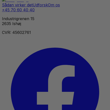
Sådan virker det
Udforsk
Om os
+45 70 60 40 40
Industrigrenen 15
2635 Ishøj
CVR: 45602761