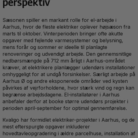
perspektiv
Sæsonen spiller en markant rolle for el-arbejde i
Aarhus, hvor de fleste elektriker oplever højsæson fra
marts til oktober. Vinterperioden bringer ofte akutte
opgaver med fejlende varmesystemer og belysning,
mens forår og sommer er ideelle til planlagte
renoveringer og udvendigt arbejde. Den gennemsnitlige
nedbørsmængde på 712 mm årligt i Aarhus-området
kræver, at elektrikere planlægger udendørs installationer
omhyggeligt for at undgå forsinkelser. Særligt arbejde på
Aarhus Ø og andre eksponerede områder ved kysten
påvirkes af vejrforholdene, hvor stærk vind og regn kan
begrænse arbejdsdagene. El-installatører i Aarhus
anbefaler derfor at booke større udendørs projekter i
perioden april-september for optimal gennemførelse.
Kvaligo har formidlet elektriker-projekter i Aarhus, og de
mest efterspurgte opgaver inkluderer
hovedtavleopgradering i ældre parcelhuse, installation af