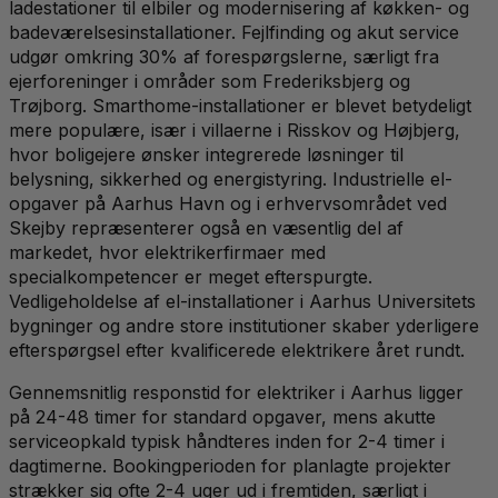
ladestationer til elbiler og modernisering af køkken- og
badeværelsesinstallationer. Fejlfinding og akut service
udgør omkring 30% af forespørgslerne, særligt fra
ejerforeninger i områder som Frederiksbjerg og
Trøjborg. Smarthome-installationer er blevet betydeligt
mere populære, især i villaerne i Risskov og Højbjerg,
hvor boligejere ønsker integrerede løsninger til
belysning, sikkerhed og energistyring. Industrielle el-
opgaver på Aarhus Havn og i erhvervsområdet ved
Skejby repræsenterer også en væsentlig del af
markedet, hvor elektrikerfirmaer med
specialkompetencer er meget efterspurgte.
Vedligeholdelse af el-installationer i Aarhus Universitets
bygninger og andre store institutioner skaber yderligere
efterspørgsel efter kvalificerede elektrikere året rundt.
Gennemsnitlig responstid for elektriker i Aarhus ligger
på 24-48 timer for standard opgaver, mens akutte
serviceopkald typisk håndteres inden for 2-4 timer i
dagtimerne. Bookingperioden for planlagte projekter
strækker sig ofte 2-4 uger ud i fremtiden, særligt i