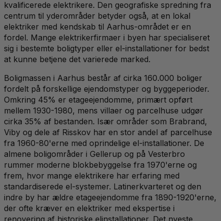
kvalificerede elektrikere. Den geografiske spredning fra
centrum til yderområder betyder også, at en lokal
elektriker med kendskab til Aarhus-området er en
fordel. Mange elektrikerfirmaer i byen har specialiseret
sig i bestemte boligtyper eller el-installationer for bedst
at kunne betjene det varierede marked.
Boligmassen i Aarhus består af cirka 160.000 boliger
fordelt på forskellige ejendomstyper og byggeperioder.
Omkring 45% er etageejendomme, primært opført
mellem 1930-1980, mens villaer og parcelhuse udgør
cirka 35% af bestanden. Især områder som Brabrand,
Viby og dele af Risskov har en stor andel af parcelhuse
fra 1960-80'erne med oprindelige el-installationer. De
almene boligområder i Gellerup og på Vesterbro
rummer moderne blokbebyggelse fra 1970'erne og
frem, hvor mange elektrikere har erfaring med
standardiserede el-systemer. Latinerkvarteret og den
indre by har ældre etageejendomme fra 1890-1920'erne,
der ofte kræver en elektriker med ekspertise i
renovering af historiske elinstallationer. Det nyeste