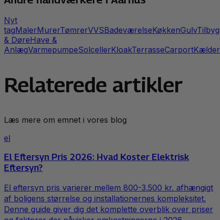
Nyt
tag
Maler
Murer
Tømrer
VVS
Badeværelse
Køkken
Gulv
Tilbyg
& Døre
Have &
Anlæg
Varmepumpe
Solceller
Kloak
Terrasse
Carport
Kælder
Relaterede artikler
Læs mere om emnet i vores blog
el
El Eftersyn Pris 2026: Hvad Koster Elektrisk
Eftersyn?
El eftersyn pris varierer mellem 800-3.500 kr. afhængigt
af boligens størrelse og installationernes kompleksitet.
Denne guide giver dig det komplette overblik over priser