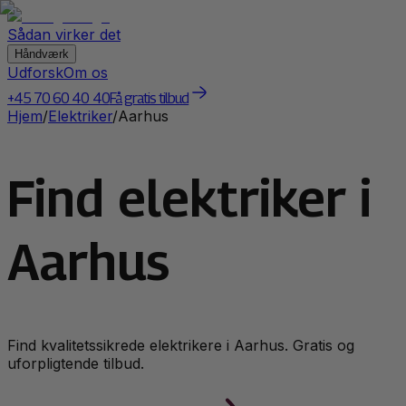
Sådan virker det
Håndværk
Udforsk
Om os
+45 70 60 40 40
Få gratis tilbud
Hjem
/
Elektriker
/
Aarhus
Find elektriker i
Aarhus
Find kvalitetssikrede
elektriker
e i
Aarhus
. Gratis og
uforpligtende tilbud.