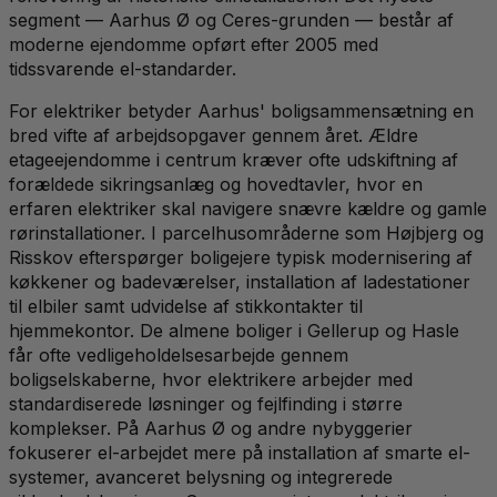
segment — Aarhus Ø og Ceres-grunden — består af
moderne ejendomme opført efter 2005 med
tidssvarende el-standarder.
For elektriker betyder Aarhus' boligsammensætning en
bred vifte af arbejdsopgaver gennem året. Ældre
etageejendomme i centrum kræver ofte udskiftning af
forældede sikringsanlæg og hovedtavler, hvor en
erfaren elektriker skal navigere snævre kældre og gamle
rørinstallationer. I parcelhusområderne som Højbjerg og
Risskov efterspørger boligejere typisk modernisering af
køkkener og badeværelser, installation af ladestationer
til elbiler samt udvidelse af stikkontakter til
hjemmekontor. De almene boliger i Gellerup og Hasle
får ofte vedligeholdelsesarbejde gennem
boligselskaberne, hvor elektrikere arbejder med
standardiserede løsninger og fejlfinding i større
komplekser. På Aarhus Ø og andre nybyggerier
fokuserer el-arbejdet mere på installation af smarte el-
systemer, avanceret belysning og integrerede