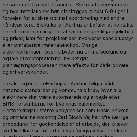
højsæsonen fra april til august. Større el-renoveringer
og nye installationer bør planlægges mindst 6-8 uger i
forvejen for at sikre optimal koordinering med andre
håndværkere. Elektrikere i Aarhus anbefaler at kontakte
flere firmaer samtidigt for at sammenligne tilgængelighed
og priser, især for projekter der involverer specialudstyr
eller omfattende materialeindkøb. Mange
elektrikerfirmaer i byen tilbyder nu online booking og
digitale projektopfølgning, hvilket gør
planlægningsprocessen mere effektiv for både private
og erhvervskunder.
Lokale regler for el-arbejde i Aarhus følger både
nationale standarder og kommunale krav, hvor alle
elektrikere skal være autoriserede og arbejde efter
BR18-forskrifterne for bygningsreglementet.
Ejerforeninger i større bebyggelser som Hasle Bakker
og områderne omkring Carl Bloch Vej har ofte særlige
procedurer for godkendelse af el-arbejde, der kræver
skriftlig tilladelse før arbejdets påbegyndelse. Fredede