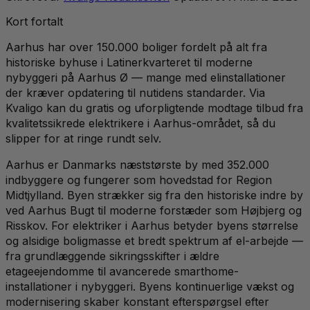
Kort fortalt
Aarhus har over 150.000 boliger fordelt på alt fra
historiske byhuse i Latinerkvarteret til moderne
nybyggeri på Aarhus Ø — mange med elinstallationer
der kræver opdatering til nutidens standarder. Via
Kvaligo kan du gratis og uforpligtende modtage tilbud fra
kvalitetssikrede elektrikere i Aarhus-området, så du
slipper for at ringe rundt selv.
Aarhus er Danmarks næststørste by med 352.000
indbyggere og fungerer som hovedstad for Region
Midtjylland. Byen strækker sig fra den historiske indre by
ved Aarhus Bugt til moderne forstæder som Højbjerg og
Risskov. For elektriker i Aarhus betyder byens størrelse
og alsidige boligmasse et bredt spektrum af el-arbejde —
fra grundlæggende sikringsskifter i ældre
etageejendomme til avancerede smarthome-
installationer i nybyggeri. Byens kontinuerlige vækst og
modernisering skaber konstant efterspørgsel efter