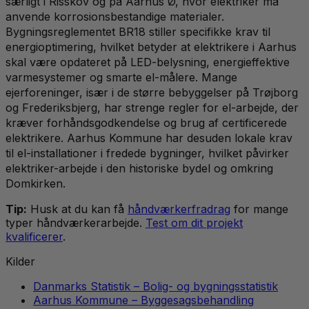
særligt i Risskov og på Aarhus Ø, hvor elektriker må
anvende korrosionsbestandige materialer.
Bygningsreglementet BR18 stiller specifikke krav til
energioptimering, hvilket betyder at elektrikere i Aarhus
skal være opdateret på LED-belysning, energieffektive
varmesystemer og smarte el-målere. Mange
ejerforeninger, især i de større bebyggelser på Trøjborg
og Frederiksbjerg, har strenge regler for el-arbejde, der
kræver forhåndsgodkendelse og brug af certificerede
elektrikere. Aarhus Kommune har desuden lokale krav
til el-installationer i fredede bygninger, hvilket påvirker
elektriker-arbejde i den historiske bydel og omkring
Domkirken.
Tip:
Husk at du kan få
håndværkerfradrag
for mange
typer håndværkerarbejde.
Test om dit projekt
kvalificerer
.
Kilder
Danmarks Statistik – Bolig- og bygningsstatistik
Aarhus Kommune – Byggesagsbehandling