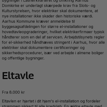
bygninger i Latinerkvarteret og omkring Aarhus
Domkirke er underlagt skærpede krav fra Slots- og
Kulturstyrelsen, hvor elektriker skal dokumentere, at
nye installationer ikke skader den historiske værdi.
Aarhus Kommune kræver anmeldelse til
byggesagsafdelingen for større el-installationer og
hovedtavleopgraderinger, hvilket elektrikerfirmaer typisk
håndterer som en del af servicen. Arbejdstilsynets regler
for el-sikkerhed håndhæves stringent i Aarhus, hvor alle
elektriker skal dokumentere certificeringer og
sikkerhedsprocedurer, især ved arbejde i almene boliger
og offentlige bygninger.
Eltavle
Fra 8.000 kr
Eltavlen er hjertet i dit hjem's el-installation og fordeler
strømmen sikkert til alle kredsløb. En ældre eltavle med