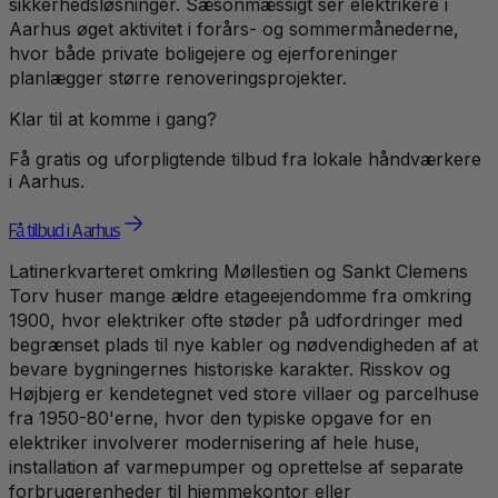
sikkerhedsløsninger. Sæsonmæssigt ser elektrikere i
Aarhus øget aktivitet i forårs- og sommermånederne,
hvor både private boligejere og ejerforeninger
planlægger større renoveringsprojekter.
Klar til at komme i gang?
Få gratis og uforpligtende tilbud fra lokale håndværkere
i
Aarhus
.
Få tilbud i Aarhus
Latinerkvarteret omkring Møllestien og Sankt Clemens
Torv huser mange ældre etageejendomme fra omkring
1900, hvor elektriker ofte støder på udfordringer med
begrænset plads til nye kabler og nødvendigheden af at
bevare bygningernes historiske karakter. Risskov og
Højbjerg er kendetegnet ved store villaer og parcelhuse
fra 1950-80'erne, hvor den typiske opgave for en
elektriker involverer modernisering af hele huse,
installation af varmepumper og oprettelse af separate
forbrugerenheder til hjemmekontor eller