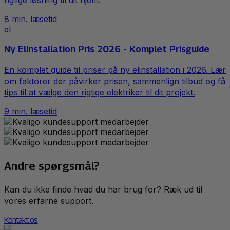
rigtige løsning til dit hjem.
8
min. læsetid
el
Ny Elinstallation Pris 2026 - Komplet Prisguide
En komplet guide til priser på ny elinstallation i 2026. Lær
om faktorer der påvirker prisen, sammenlign tilbud og få
tips til at vælge den rigtige elektriker til dit projekt.
9
min. læsetid
Andre spørgsmål?
Kan du ikke finde hvad du har brug for? Ræk ud til
vores erfarne support.
Kontakt os