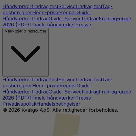
Håndværkerfradrag test
Servicefradrag test
Tag-
prisberegner
Hegn-prisberegner
Guide:
Håndværkerfradrag
Guide: Servicefradrag
Fradrag-guide
2026 (PDF)
Tilmeld håndværker
Presse
Værktøjer & ressourcer
Håndværkerfradrag test
Servicefradrag test
Tag-
prisberegner
Hegn-prisberegner
Guide:
Håndværkerfradrag
Guide: Servicefradrag
Fradrag-guide
2026 (PDF)
Tilmeld håndværker
Presse
Privatlivspolitik
Handelsbetingelser
©
2026
Kvaligo ApS. Alle rettigheder forbeholdes.