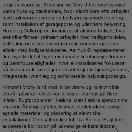
ungdomsværelse. Brabrand og Viby J har overvejende
parcelhuse og rækkehuse, hvor elektrikere ofte arbejder
med køkkenrenovering og badværelsesmodernisering
samt installation af garageporte og udendørs belysning.
Hasle og Gellerup er domineret af almene boliger, hvor
elektrikerfirmaer primært arbejder med vedligeholdelse,
fejlfinding og sikkerhedsrelaterede opgaver gennem
aftaler med boligselskaberne. Aarhus Ø repræsenterer
den nyeste del af byen med moderne etageejendomme
og penthouselejligheder, hvor el-installatører fokuserer
på avancerede løsninger som intelligente hjem-systemer,
integrerede lydanlæg og sofistikerede belysningsdesign.
Klimaet i Midtjylland med milde vintre og relativt våde
efterår påvirker elektriker-arbejde i Aarhus på flere
måder. Fugtproblemer i kældre, især i ældre ejendomme
omkring Åbyhøj og Viby, kræver at elektrikere vælger
egnede materialer og placering af elektriske
installationer. Den saltholdige luft fra Aarhus Bugt kan
accelerere korrosion på udvendige el-installationer,