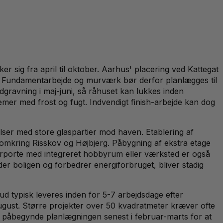
r sig fra april til oktober. Aarhus' placering ved Kattegat
r. Fundamentarbejde og murværk bør derfor planlægges til
gravning i maj-juni, så råhuset kan lukkes inden
mer med frost og fugt. Indvendigt finish-arbejde kan dog
lser med store glaspartier mod haven. Etablering af
 omkring Risskov og Højbjerg. Påbygning af ekstra etage
Carporte med integreret hobbyrum eller værksted er også
r boligen og forbedrer energiforbruget, bliver stadig
ud typisk leveres inden for 5-7 arbejdsdage efter
 august. Større projekter over 50 kvadratmeter kræver ofte
rfor påbegynde planlægningen senest i februar-marts for at