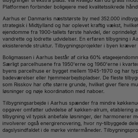
Platformen forbinder boligejere med kvalitetssikrede håndv
Aarhus er Danmarks næststørste by med 352.000 indbyggere
strategisk i Midtjylland og har oplevet kraftig vækst, hvilk
ejendomme fra 1900-tallets første halvdel, der oprindeligt
vandrette og lodrette udvidelser. En erfaren tilbygning 
eksisterende struktur. Tilbygningsprojekter i byen kræv
Boligmassen i Aarhus består af cirka 60% etageejendomme
Særligt parcelhusene fra 1950'erne og 1960'erne i kvar
byens parcelhuse er bygget mellem 1945-1970 og har typ
badeværelser eller hjemmearbejdspladser. De fleste tilbyg
som Risskov har ofte større grunde, hvilket giver flere m
løsninger og nøje koordination med naboer.
Tilbygningsarbejde i Aarhus spænder fra mindre køkkenudv
opgaver omfatter udvidelse af køkken-alrum, etablering a
tilbygning vil typisk anbefale løsninger, der harmonerer 
involverer også energirenovering, hvor ny-tilbyggede dele
dagslysindfaldet i de mørke vintermåneder. Tilbygningspr