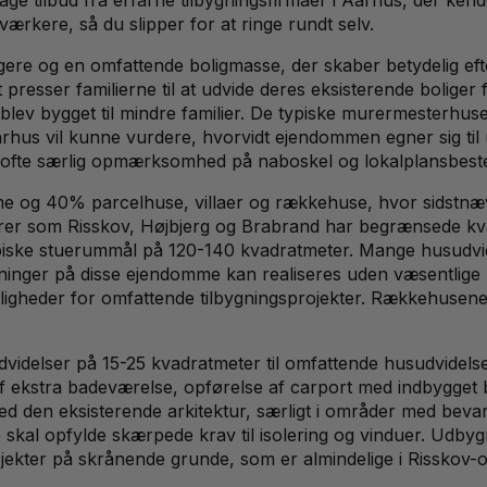
ærkere, så du slipper for at ringe rundt selv.
 og en omfattende boligmasse, der skaber betydelig efters
et presser familierne til at udvide deres eksisterende bolige
 blev bygget til mindre familier. De typiske murermesterhus
i Aarhus vil kunne vurdere, hvorvidt ejendommen egner sig 
er ofte særlig opmærksomhed på naboskel og lokalplansbes
 og 40% parcelhuse, villaer og rækkehuse, hvor sidstnævnt
terer som Risskov, Højbjerg og Brabrand har begrænsede k
iske stuerummål på 120-140 kvadratmeter. Mange husudvid
ninger på disse ejendomme kan realiseres uden væsentlige k
uligheder for omfattende tilbygningsprojekter. Rækkehusene
idelser på 15-25 kvadratmeter til omfattende husudvidelser
f ekstra badeværelse, opførelse af carport med indbygget b
med den eksisterende arkitektur, særligt i områder med bev
 skal opfylde skærpede krav til isolering og vinduer. Udbyg
ojekter på skrånende grunde, som er almindelige i Risskov