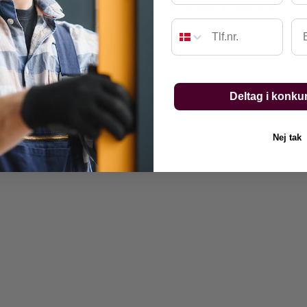
er håndværkerarbejde.
Test om dit projekt kvalificerer
.
Em
Deltag i konku
Nej tak