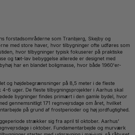
mens forstadsområderne som Tranbjerg, Skejby og
'erne med store haver, hvor tilbygninger ofte udføres som
tiden, hvor tilbygninger typisk fokuserer på praktiske
 og tæt-lav bebyggelse allerede er designet med
Åbyhøj har en blandet boligmasse, hvor både 1960'er-
et og højdebegrænsninger på 8,5 meter i de fleste
4-6 uger. De fleste tilbygningsprojekter i Aarhus skal
ede bygninger findes primært i den gamle bydel, hvor
ed gennemsnitligt 171 regnvejrsdage om året, hvilket
ntarbejde på grund af frostperioder og høj jordfugtighed.
geperiode strækker sig fra april til oktober. Aarhus'
3 regnvejrsdage i oktober. Fundamentarbejde og murværk
lbygninger starter med udgravning i maj-juni, så råhuset