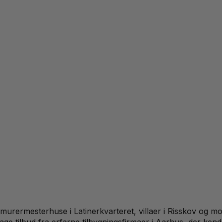
e murermesterhuse i Latinerkvarteret, villaer i Risskov 
dtage tilbud fra erfarne tilbygningsfirmaer i Aarhus, der kend