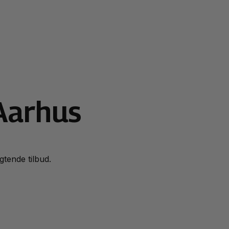
 Aarhus
igtende tilbud.