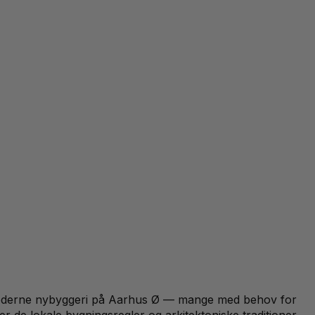
og moderne nybyggeri på Aarhus Ø — mange med behov for
er de lokale bygningsregler og arkitektoniske traditioner.