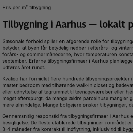
Pris per m² tilbygning
Tilbygning
i
Aarhus
— lokalt p
Sæsonale forhold spiller en afgørende rolle for tilbygning
betyder, at byen får betydelig nedbør i efterårs- og vin
forårs- og sommermånederne, hvor temperaturen konstant l
september. Erfarne tilbygningsfirmaer i Aarhus planlægge
udføres året rundt.
Kvaligo har formidlet flere hundrede tilbygningsprojekter
master bedroom med tilhørende walk-in closet og badevære
eller udnyttelse af tagrummet til teenageværelser eller 
meget efterspurgt, da mange ældre parcelhuse mangler gar
mere almindelige. Mange boligejere ønsker tilbygninger
Gennemsnitlig responstid fra tilbygningsfirmaer i Aarhus e
besigtigelse. De fleste etablerede tilbygninger i området 
3-4 måneder fra kontrakt til indflytning, inklusiv tid til 