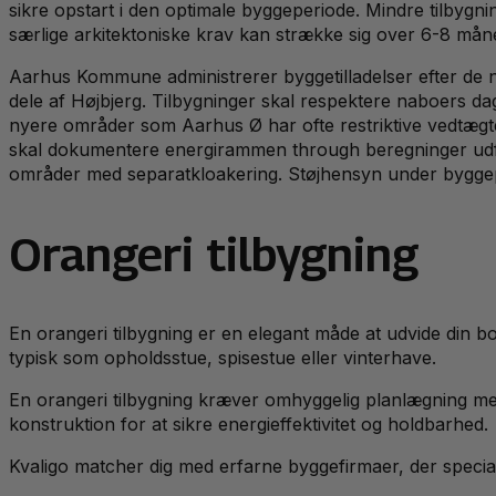
sikre opstart i den optimale byggeperiode. Mindre tilby
særlige arkitektoniske krav kan strække sig over 6-8 mån
Aarhus Kommune administrerer byggetilladelser efter de 
dele af Højbjerg. Tilbygninger skal respektere naboers da
nyere områder som Aarhus Ø har ofte restriktive vedtægte
skal dokumentere energirammen through beregninger udført
områder med separatkloakering. Støjhensyn under byggepe
Orangeri tilbygning
En orangeri tilbygning er en elegant måde at udvide din b
typisk som opholdsstue, spisestue eller vinterhave.
En orangeri tilbygning kræver omhyggelig planlægning med 
konstruktion for at sikre energieffektivitet og holdbarhed.
Kvaligo matcher dig med erfarne byggefirmaer, der specialis