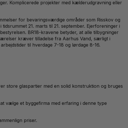
uger. Komplicerede projekter med kælderudgravning eller
temmelser for bevaringsværdige områder som Risskov og
idsrummet 21. marts til 21. september. Ejerforeninger i
estyrelsen. BR18-kravene betyder, at alle tilbygninger
elser kræver tilladelse fra Aarhus Vand, særligt i
bejdstider til hverdage 7-18 og lørdage 8-16.
rer store glaspartier med en solid konstruktion og bruges
 at vælge et byggefirma med erfaring i denne type
sammenlign priser.