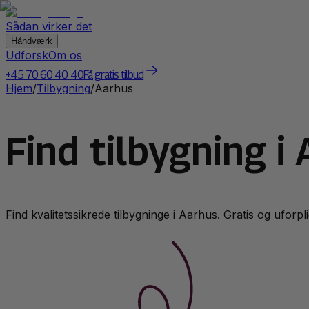
Sådan virker det
Håndværk
Udforsk
Om os
+45 70 60 40 40
Få gratis tilbud
Hjem
/
Tilbygning
/
Aarhus
Find tilbygning i
Find kvalitetssikrede
tilbygning
e i
Aarhus
. Gratis og uforpl