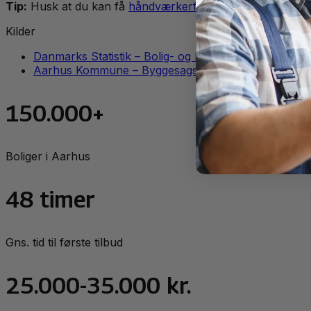
Tip:
Husk at du kan få
håndværkerfradrag
for mange typ
Kilder
Danmarks Statistik – Bolig- og bygningsstatistik
Aarhus Kommune – Byggesagsbehandling
150.000+
Boliger i Aarhus
48 timer
Gns. tid til første tilbud
25.000-35.000 kr.