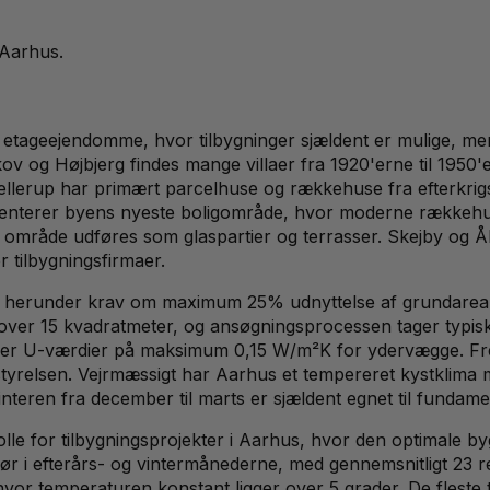
Aarhus
.
re etageejendomme, hvor tilbygninger sjældent er mulige, 
ov og Højbjerg findes mange villaer fra 1920'erne til 1950
Gellerup har primært parcelhuse og rækkehuse fra efterkrigs
terer byens nyeste boligområde, hvor moderne rækkehuse
e område udføres som glaspartier og terrasser. Skejby og 
 tilbygningsfirmaer.
r, herunder krav om maximum 25% udnyttelse af grundareal
 over 15 kvadratmeter, og ansøgningsprocessen tager typisk 
er U-værdier på maksimum 0,15 W/m²K for ydervægge. Fred
yrelsen. Vejrmæssigt har Aarhus et tempereret kystklima m
nteren fra december til marts er sjældent egnet til fundame
le for tilbygningsprojekter i Aarhus, hvor den optimale byg
dbør i efterårs- og vintermånederne, med gennemsnitligt 2
r temperaturen konstant ligger over 5 grader. De fleste ti