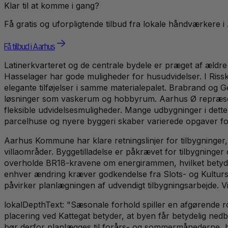
Klar til at komme i gang?
Få gratis og uforpligtende tilbud fra lokale håndværkere i
Få tilbud i Aarhus
Latinerkvarteret og de centrale bydele er præget af æld
Hasselager har gode muligheder for husudvidelser. I Rissk
elegante tilføjelser i samme materialepalet. Brabrand og 
løsninger som vaskerum og hobbyrum. Aarhus Ø repræsen
fleksible udvidelsesmuligheder. Mange udbygninger i dett
parcelhuse og nyere byggeri skaber varierede opgaver for
Aarhus Kommune har klare retningslinjer for tilbygninge
villaområder. Byggetilladelse er påkrævet for tilbygninger
overholde BR18-kravene om energirammen, hvilket betyd
enhver ændring kræver godkendelse fra Slots- og Kulturst
påvirker planlægningen af udvendigt tilbygningsarbejde. Vi
lokalDepthText: "Sæsonale forhold spiller en afgørende rol
placering ved Kattegat betyder, at byen får betydelig ne
bør derfor planlægges til forårs- og sommermånederne, hvo