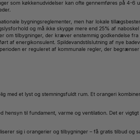
gninger som køkkenudvidelser kan ofte gennemføres på 4-6 
eder.
nationale bygningsreglementer, men har lokale tillægsbes
gslysforhold og må ikke skygge mere end 25% af naboskel i t
r om tilbygninger, der kræver enstemmig godkendelse fra b
 af energikonsulent. Spildevandstilslutning af nye badevær
rioden er reguleret af kommunale regler, der begrænser ar
olig med et lyst og stemningsfuldt rum. Et orangeri kombine
hensyn til fundament, varme og ventilation. Det er vigtigt
erer sig i orangerier og tilbygninger – få gratis tilbud og 