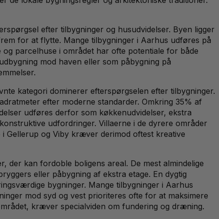
pørgsel efter tilbygninger og husudvidelser. Byen ligger
r frem for at flytte. Mange tilbygninger i Aarhus udføres på
e og parcelhuse i området har ofte potentiale for både
til udbygning mod haven eller som påbygning på
temmelser.
e kategori dominerer efterspørgselen efter tilbygninger.
vadratmeter efter moderne standarder. Omkring 35% af
elser udføres derfor som køkkenudvidelser, ekstra
onstruktive udfordringer. Villaerne i de dyrere områder
 i Gellerup og Viby kræver derimod oftest kreative
, der kan fordoble boligens areal. De mest almindelige
ryggers eller påbygning af ekstra etage. En dygtig
aringsværdige bygninger. Mange tilbygninger i Aarhus
ninger mod syd og vest prioriteres ofte for at maksimere
-området, kræver specialviden om fundering og dræning.