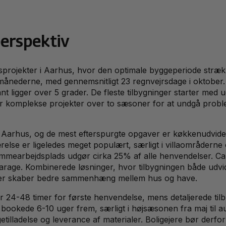
erspektiv
sprojekter i Aarhus, hvor den optimale byggeperiode strække
termånederne, med gennemsnitligt 23 regnvejrsdage i oktobe
igger over 5 grader. De fleste tilbygninger starter med ud
r komplekse projekter over to sæsoner for at undgå proble
 i Aarhus, og de mest efterspurgte opgaver er køkkenudvide
lse er ligeledes meget populært, særligt i villaområderne
hjemmearbejdsplads udgør cirka 25% af alle henvendelser. 
age. Kombinerede løsninger, hvor tilbygningen både udvide
, der skaber bedre sammenhæng mellem hus og have.
r 24-48 timer for første henvendelse, mens detaljerede tilb
er bookede 6-10 uger frem, særligt i højsæsonen fra maj til
byggetilladelse og leverance af materialer. Boligejere bør de