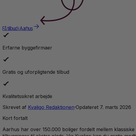
Få tilbud i Aarhus
Erfarne byggefirmaer
Gratis og uforpligtende tilbud
Kvalitetssikret arbejde
Skrevet af
Kvaligo Redaktionen
·
Opdateret
7. marts 2026
Kort fortalt
Aarhus har over 150.000 boliger fordelt mellem klassisk
tilbygninger til ekstra plads. Via Kvaligo kan du gratis mo